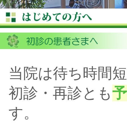
当院は待ち時間
初診・再診とも
予
す。